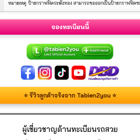
หมายเหตุ: ป้ายกราฟฟิคระฆังทอง สามารถขอออกเป็นป้ายกราฟฟิคชมพ
จองทะเบียนนี้
⭐ รีวิวลูกค้าจริงจาก Tabien2you ⭐
ผู้เชี่ยวชาญด้านทะเบียนรถสวย