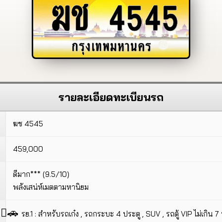
ฆช
4545
กรุงเทพมหานคร
รายละเอียดทะเบียนรถ
ฆช 4545
459,000
ดีมาก*** (9.5/10)
พลังเสน่ห์เมตตามหานิยม
🚗
รย.1 : สำหรับรถเก๋ง , รถกระบะ 4 ประตู , SUV , รถตู้ VIP ไม่เกิน 7 ที