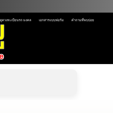
ดูดวงทะเบียนรถ มงคล
เอกสารแบบฟอร์ม
คำถามที่พบบ่อย