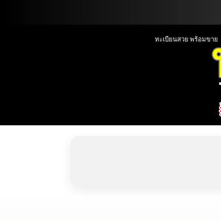
📞090-1000000
ทะเบียนสวย พร้อมขาย