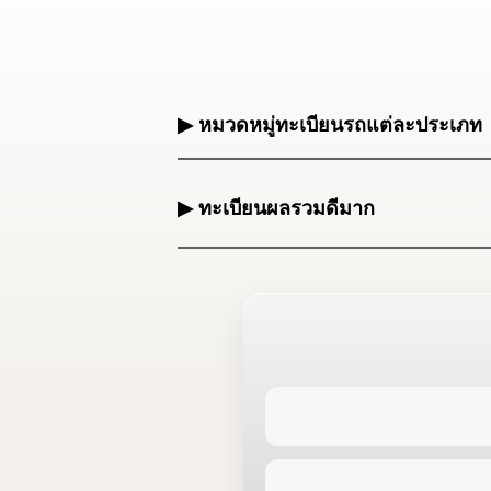
▶ หมวดหมู่ทะเบียนรถแต่ละประเภท
▶ ทะเบียนผลรวมดีมาก