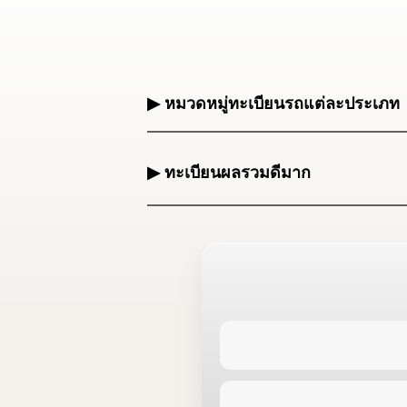
▶ หมวดหมู่ทะเบียนรถแต่ละประเภท
▶ ทะเบียนผลรวมดีมาก