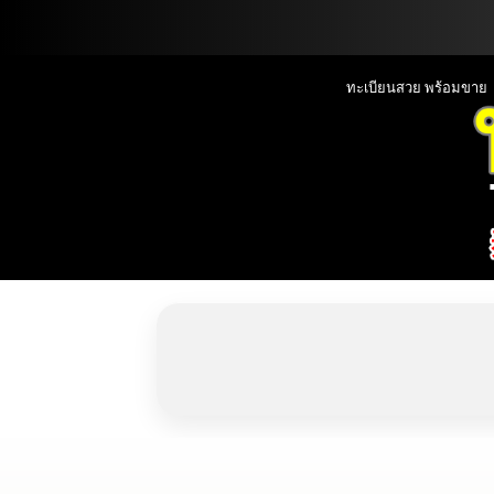
📞090-1000000
ทะเบียนสวย พร้อมขาย