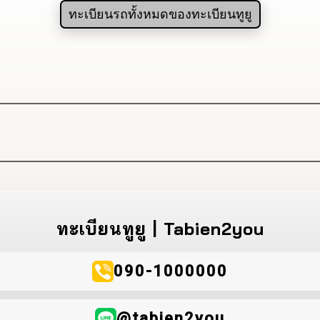
ทะเบียนทูยู | Tabien2you
090-1000000
@tabien2you