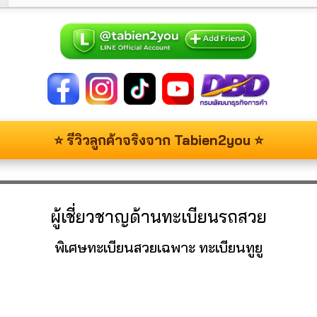
⭐ รีวิวลูกค้าจริงจาก Tabien2you ⭐
ผู้เชี่ยวชาญด้านทะเบียนรถสวย
พิเศษทะเบียนสวยเฉพาะ ทะเบียนทูยู