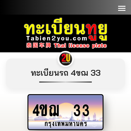
📞090-1000000
ทะเบียนรถ 4ขฌ 33
4ขฌ
33
กรุงเทพมหานคร