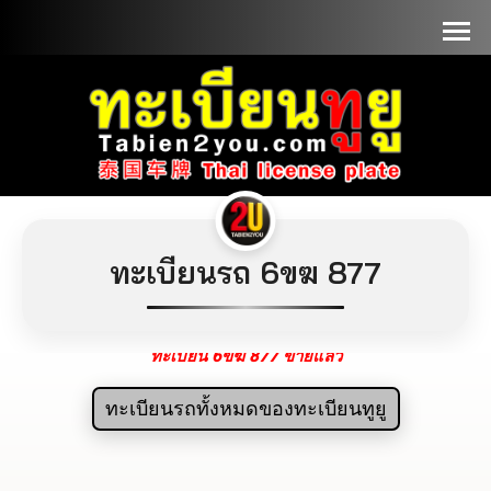
📞090-1000000
ทะเบียนรถ 6ขฆ 877
ทะเบียน 6ขฆ 877 ขายแล้ว