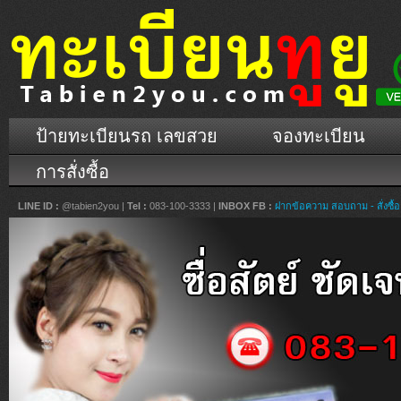
ป้ายทะเบียนรถ เลขสวย
จองทะเบียน
การสั่งซื้อ
LINE ID :
@tabien2you |
Tel :
083-100-3333 |
INBOX FB :
ฝากข้อความ สอบถาม - สั่งซื้อ
ทะเบียนทูยู ยินดี
ต้อนรับ
LINE ID : @tabien2you
Phone : 0 8 3 - 1 0 0 - 3 3 3 3
ป้ายกราฟฟิค ถือว่าเป็นทรัพย์สิน สามาร
ครองได้ตลอดชีพ ขายต่อเปลี่ยนมือได้ เป
มรดกสืบต่อไปได้