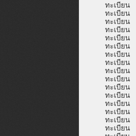
ทะเบีย
ทะเบีย
ทะเบีย
ทะเบีย
ทะเบีย
ทะเบีย
ทะเบีย
ทะเบีย
ทะเบีย
ทะเบีย
ทะเบีย
ทะเบีย
ทะเบีย
ทะเบีย
ทะเบีย
ทะเบีย