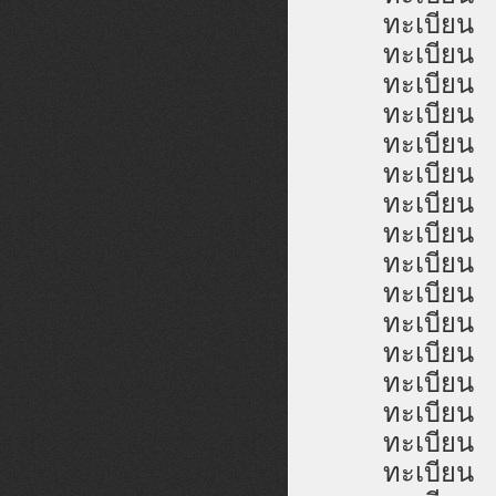
ทะเบีย
ทะเบีย
ทะเบีย
ทะเบีย
ทะเบีย
ทะเบีย
ทะเบีย
ทะเบีย
ทะเบีย
ทะเบีย
ทะเบีย
ทะเบีย
ทะเบีย
ทะเบีย
ทะเบีย
ทะเบีย