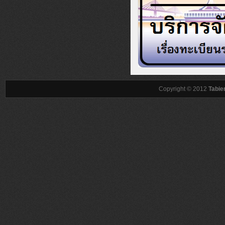
Copyright © 2012
Tabi